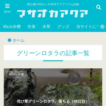
初心者の45センチADAアクアリウム記録
MENU
45cm水槽
生体
水草
グッズ
当サイトについ
ホーム
グリーンロタラの記事一覧
45cm水槽
侘び草グリーンロタラ、落ちる（48日目）