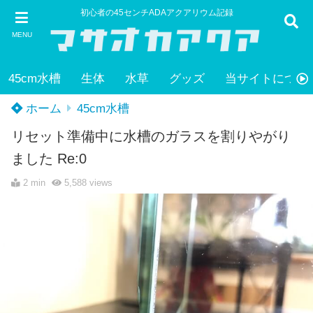
初心者の45センチADAアクアリウム記録
MENU
45cm水槽
生体
水草
グッズ
当サイトについ
ホーム
45cm水槽
リセット準備中に水槽のガラスを割りやがり
ました Re:0
2 min
5,588
views